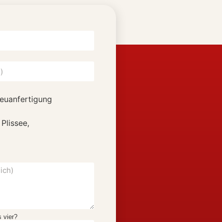
euanfertigung
 Plissee,
 vier?