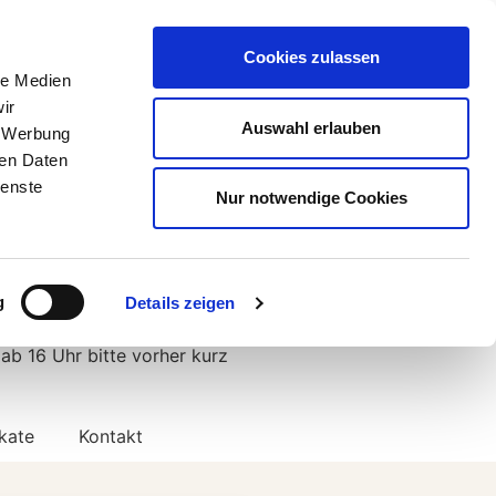
Cookies zulassen
le Medien
8:00 bis
ir
12:00 Uhr,
Auswahl erlauben
, Werbung
ren Daten
14:00 bis
uf
ienste
Nur notwendige Cookies
17:00 Uhr
Montag bis Freitag
g
Details zeigen
 ab 16 Uhr bitte vorher kurz
kate
Kontakt