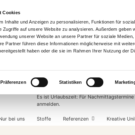
t Cookies
 Inhalte und Anzeigen zu personalisieren, Funktionen für sozia
Portsloger
04405
e Zugriffe auf unsere Website zu analysieren. Außerdem geben w
Straße 22
9848181
rwendung unserer Website an unsere Partner für soziale Medien
re Partner führen diese Informationen möglicherweise mit weite
26188 Edewecht
Wir freuen uns a
ereitgestellt haben oder die sie im Rahmen Ihrer Nutzung der D
Ihren Anruf!
Präferenzen
Statistiken
Marketin
Hinweis für Juli und August:
Es ist Urlaubszeit: Für Nachmittagstermine
anmelden.
Nur bei uns
Stoffe
Referenzen
Kreative Uni