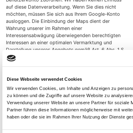
auf diese Datenverarbeitung. Wenn Sie dies nicht
möchten, müssen Sie sich aus Ihrem Google-Konto
ausloggen. Die Einbindung der Maps dient der
Wahrung unserer im Rahmen einer
Interessensabwägung überwiegenden berechtigten
Interessen an einer optimalen Vermarktung und
Darstellung unseres Angebots gemäß Art. 6 Abs. 1 S.
1 lit. f DSGVO.
Sie können etwaige Datenübermittlung mittels
Google Maps unterbinden, indem Sie JavaScript in
Ihrem Browser deaktivieren. Eine Nutzung von
Diese Webseite verwendet Cookies
Google Maps ist dann nicht oder nur noch
Wir verwenden Cookies, um Inhalte und Anzeigen zu personal
eingeschränkt möglich. Die Datenverarbeitung erfolgt
zu können und die Zugriffe auf unsere Website zu analysier
auf Grundlage einer Vereinbarung zwischen
Verwendung unserer Website an unsere Partner für soziale 
gemeinsam Verantwortlichen gemäß Art. 26 DSGVO,
Partner führen diese Informationen möglicherweise mit weite
die Sie
haben oder die sie im Rahmen Ihrer Nutzung der Dienste g
unter
https://privacy.google.com/intl/de/businesses/map
können.