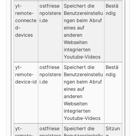
yt-
ostfriese
Speichert die
Bestä
remote-
npolstere
Benutzereinstellu
ndig
connecte
i.de
ngen beim Abruf
d-
eines auf
devices
anderen
Webseiten
integrierten
Youtube-Videos
yt-
ostfriese
Speichert die
Bestä
remote-
npolstere
Benutzereinstellu
ndig
device-id
i.de
ngen beim Abruf
eines auf
anderen
Webseiten
integrierten
Youtube-Videos
yt-
ostfriese
Speichert die
Sitzun
remote-
npolstere
Benutzereinstellu
g