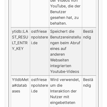
der Videos von
YouTube, die der
Benutzer
gesehen hat, zu
behalten.
ytidb::LA
ostfriese
Speichert die
Bestä
ST_RESU
npolstere
Benutzereinstellu
ndig
LT_ENTR
i.de
ngen beim Abruf
Y_KEY
eines auf
anderen
Webseiten
integrierten
Youtube-Videos
YtIdbMet
ostfriese
Wird verwendet,
Bestä
a#datab
npolstere
um die
ndig
ases
i.de
Interaktion der
Nutzer mit
eingebetteten