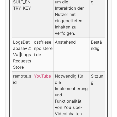
SULT_EN
um die
g
TRY_KEY
Interaktion der
Nutzer mit
eingebetteten
Inhalten zu
verfolgen.
LogsDat
ostfriese
Anstehend
Bestä
abaseV2:
npolstere
ndig
V#||Logs
i.de
Requests
Store
remote_s
YouTube
Notwendig für
Sitzun
id
die
g
Implementierung
und
Funktionalität
von YouTube-
Videoinhalten