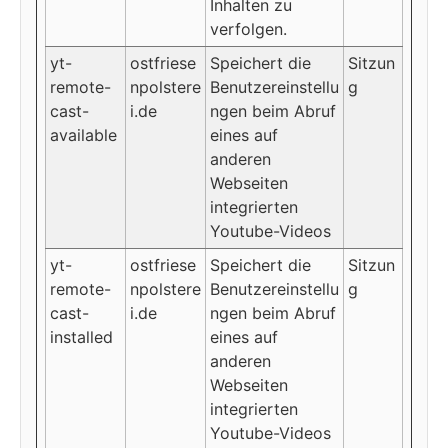
Inhalten zu
verfolgen.
yt-
ostfriese
Speichert die
Sitzun
remote-
npolstere
Benutzereinstellu
g
cast-
i.de
ngen beim Abruf
available
eines auf
anderen
Webseiten
integrierten
Youtube-Videos
yt-
ostfriese
Speichert die
Sitzun
remote-
npolstere
Benutzereinstellu
g
cast-
i.de
ngen beim Abruf
installed
eines auf
anderen
Webseiten
integrierten
Youtube-Videos