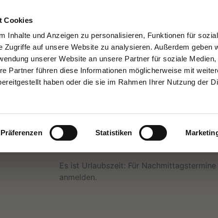
Portsloger
0440
t Cookies
Straße 22
9848
 Inhalte und Anzeigen zu personalisieren, Funktionen für sozia
e Zugriffe auf unsere Website zu analysieren. Außerdem geben w
26188 Edewecht
Wir freue
rwendung unserer Website an unsere Partner für soziale Medien
auf
re Partner führen diese Informationen möglicherweise mit weite
Ihren Anru
ereitgestellt haben oder die sie im Rahmen Ihrer Nutzung der D
Präferenzen
Statistiken
Marketin
Hinweis für Juli und August:
Es ist Urlaubszeit: Für Nachmittagstermine
anmelden.