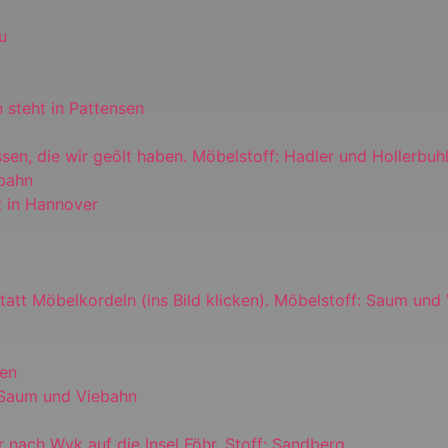
u
 steht in Pattensen
ssen, die wir geölt haben. Möbelstoff: Hadler und Hollerbuh
ebahn
t in Hannover
 statt Möbelkordeln (ins Bild klicken). Möbelstoff: Saum und
ren
: Saum und Viebahn
r nach Wyk auf die Insel Föhr. Stoff: Sandberg