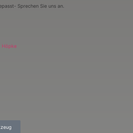
epasst- Sprechen Sie uns an.
f: Höpke
kzeug