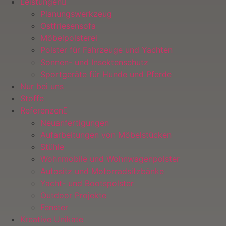
Leistungen
Planungswerkzeug
Ostfriesensofa
Möbelpolsterei
Polster für Fahrzeuge und Yachten
Sonnen- und Insektenschutz
Sportgeräte für Hunde und Pferde
Nur bei uns
Stoffe
Referenzen
Neuanfertigungen
Aufarbeitungen von Möbelstücken
Stühle
Wohnmobile und Wohnwagenpolster
Autositz und Motorradsitzbänke
Yacht- und Bootspolster
Outdoor Projekte
Fenster
Kreative Unikate