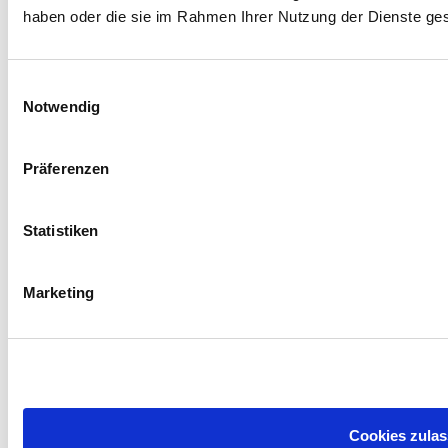
haben oder die sie im Rahmen Ihrer Nutzung der Dienste g
Einwilligungsauswahl
Notwendig
Name
Präferenzen
E-Mail
Thema
Statistiken
Restauration
Neuanfertigung
Fahrzeugsattlerei
Marketing
Fenster ( Gardine, Plissee, Insektenschutz)
Sonstiges
Nachricht
Cookies zula