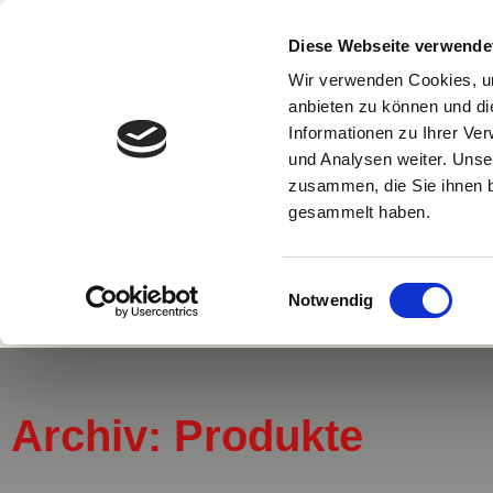
Diese Webseite verwende
Wir verwenden Cookies, um
Portsloger 
anbieten zu können und di
26188 Edewech
Informationen zu Ihrer Ve
und Analysen weiter. Unse
zusammen, die Sie ihnen b
Hinweis für Ju
gesammelt haben.
Es ist Urlaubs
Einwilligungsauswahl
START
ÜBER UNS
LEISTUNGEN
Notwendig
Archiv: Produkte