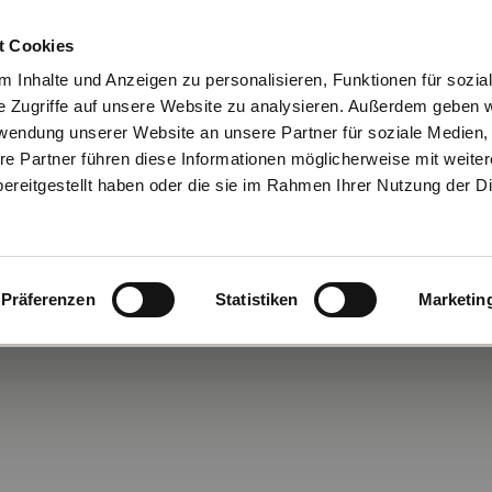
t Cookies
 Inhalte und Anzeigen zu personalisieren, Funktionen für sozia
Straße 22
04405 9848181
8:00 b
e Zugriffe auf unsere Website zu analysieren. Außerdem geben w
14:00 
t
Wir freuen uns auf
rwendung unserer Website an unsere Partner für soziale Medien
Ihren Anruf!
Montag b
re Partner führen diese Informationen möglicherweise mit weite
ereitgestellt haben oder die sie im Rahmen Ihrer Nutzung der D
li und August:
zeit: Für Nachmittagstermine ab 16 Uhr bitte vorher kurz anmeld
NUR BEI UNS
STOFFE
REFERENZEN
Präferenzen
Statistiken
Marketin