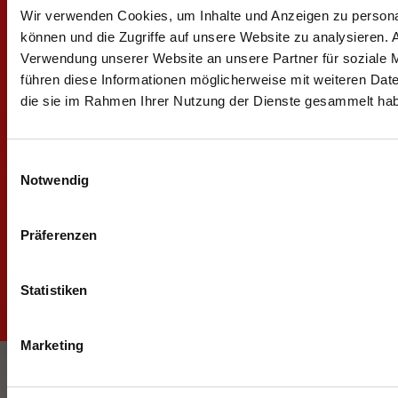
Captcha: Was ist elf minus vier?
Wir verwenden Cookies, um Inhalte und Anzeigen zu personal
können und die Zugriffe auf unsere Website zu analysieren.
Verwendung unserer Website an unsere Partner für soziale 
Bitte
Datenschutzhinweise
beachten.
führen diese Informationen möglicherweise mit weiteren Date
die sie im Rahmen Ihrer Nutzung der Dienste gesammelt ha
Nachricht senden
Einwilligungsauswahl
Notwendig
Präferenzen
Impressum
Datenschutzerklärung
Statistiken
Barrierefreiheit
Marketing