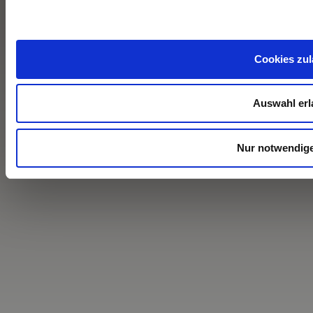
Cookies zu
Auswahl er
Nur notwendig